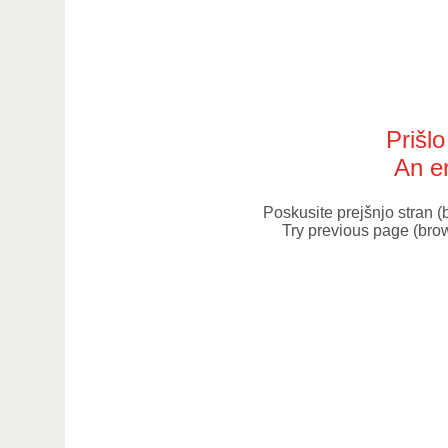
Prišl
An er
Poskusite prejšnjo stran 
Try previous page (bro