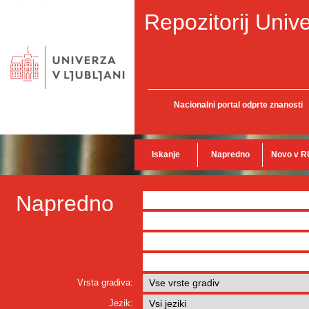
Repozitorij Unive
Nacionalni portal odprte znanosti
Iskanje
Napredno
Novo v R
Napredno
Vrsta gradiva:
Jezik: