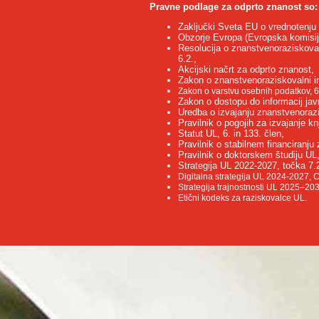
Pravne podlage za odprto znanost
so:
Zaključki Sveta EU o vrednotenju r
Obzorje Evropa (Evropska komisija
Resolucija o znanstvenoraziskovaln
6.2.,
Akcijski načrt za odprto znanost,
Zakon o znanstvenoraziskovalni in 
Zakon o varstvu osebnih podatkov, 68
Zakon o dostopu do informacij jav
Uredba o izvajanju znanstvenorazi
Pravilnik o pogojih za izvajanje kn
Statut UL, 6. in 133. člen,
Pravilnik o stabilnem financiranju
Pravilnik o doktorskem študiju UL, 
Strategija UL 2022-2027, točka 7
Digitalna strategija UL 2024-2027, Ci
Strategija trajnostnosti UL 2025–2030
Etični kodeks za raziskovalce UL.