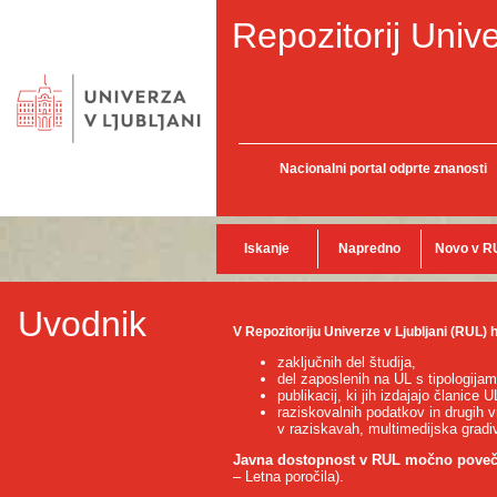
Repozitorij Unive
Nacionalni portal odprte znanosti
Iskanje
Napredno
Novo v R
Uvodnik
V Repozitoriju Univerze v Ljubljani (RUL
zaključnih del študija,
del zaposlenih na UL s tipologija
publikacij, ki jih izdajajo članice
raziskovalnih podatkov in drugih 
v raziskavah, multimedijska gradiv
Javna dostopnost v RUL močno poveč
– Letna poročila).