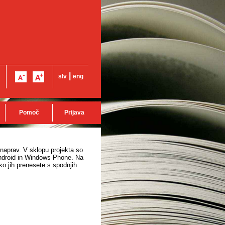
|
slv
eng
Pomoč
Prijava
 naprav. V sklopu projekta so
 Android in Windows Phone. Na
o jih prenesete s spodnjih