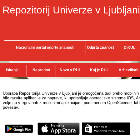
Repozitorij Univerze v Ljubljani
Nacionalni portal odprte znanosti
Odprta znanost
DiKUL
Iskanje
Napredno
Novo v RUL
Kaj je RUL
V številkah
Uporaba Repozitorija Univerze v Ljubljani je omogočena tudi preko mobilnih
bile razvite aplikacije za naprave, ki uporabljajo operacijske sisteme iOS,
voljo so v trgovinah z mobilnimi aplikacijami pod imenom OpenScience, lahk
povezav.