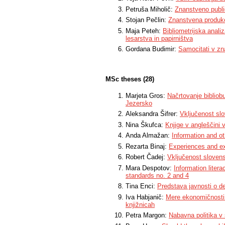
Petruša Miholič:
Znanstveno publi
Stojan Pečlin:
Znanstvena produkci
Maja Peteh:
Bibliometrijska anali
lesarstva in papirništva
Gordana Budimir:
Samocitati v zn
MSc theses (28)
Marjeta Gros:
Načrtovanje bibliob
Jezersko
Aleksandra Šifrer:
Vključenost sl
Nina Škufca:
Knjige v angleščini 
Anda Almažan:
Information and ot
Rezarta Binaj:
Experiences and ex
Robert Čadej:
Vključenost sloven
Mara Despotov:
Information liter
standards no. 2 and 4
Tina Enci:
Predstava javnosti o de
Iva Habjanič:
Mere ekonomičnosti p
knjižnicah
Petra Margon:
Nabavna politika v 