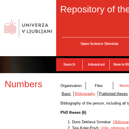
Repository of the
Open Science Slovenia
Search
Advanced
New in R
Numbers
Organisation
Files
Ment
Basic
Bibliography
Published theses
Bibliography of the person, including all
PhD theses (6)
Doris Dekleva Smrekar:
Oblikovan
Teja Koler-Povh:
Vpliv odprtega d