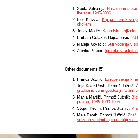
Špela Velikonja:
Naravne nesreče 
literaturi 1945-2006
Ines Klavžar:
Knjiga in otrokova 
okoljem
Janez Moder:
Kanadske knjižnice 
Barbara Odlazek-Hajdarpašić:
20 
Mateja Kovačič:
Stili vodenja v s
Alenka Praper:
Igroteke v splošni
Other documents (5)
Primož Južnič:
Evropeizacija kmet
Teja Koler Povh, Primož Južnič, 
gradbeništvu in geodeziji na pri
Marija Maršič, Primož Južnič:
Bib
praksa, 1985:1990:1995
Stojan Pečlin, Primož Južnič:
Mla
Maja Peteh, Primož Južnič:
Znači
vpliv na vrednotenje področij v sk