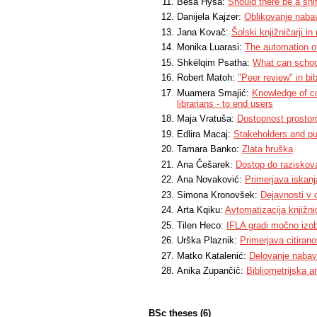
Besa Hysa:
Should there be a shif
Danijela Kajzer:
Oblikovanje nabav
Jana Kovač:
Šolski knjižničarji in
Monika Luarasi:
The automation of
Shkëlqim Psatha:
What can school
Robert Matoh:
"Peer review" in bibl
Muamera Smajić:
Knowledge of co
librarians - to end users
Maja Vratuša:
Dostopnost prostoro
Edlira Macaj:
Stakeholders and pub
Tamara Banko:
Zlata hruška
Ana Češarek:
Dostop do raziskova
Ana Novaković:
Primerjava iskanj
Simona Kronovšek:
Dejavnosti v 
Arta Kqiku:
Avtomatizacija knjižn
Tilen Heco:
IFLA gradi močno izob
Urška Plaznik:
Primerjava citiran
Matko Katalenić:
Delovanje nabavn
Anika Zupančič:
Bibliometrijska a
BSc theses (6)