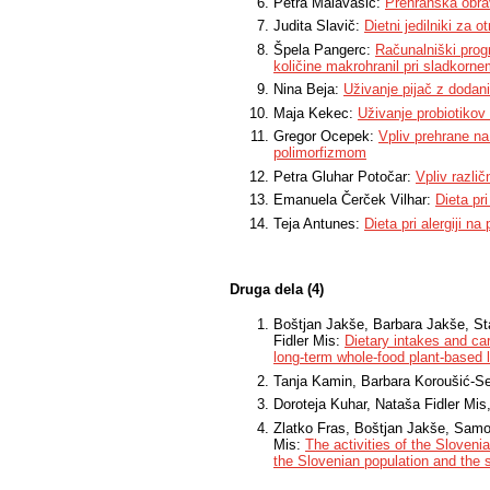
Petra Malavašič:
Prehranska obra
Judita Slavič:
Dietni jedilniki za o
Špela Pangerc:
Računalniški prog
količine makrohranil pri sladkorne
Nina Beja:
Uživanje pijač z dodan
Maja Kekec:
Uživanje probiotikov
Gregor Ocepek:
Vpliv prehrane n
polimorfizmom
Petra Gluhar Potočar:
Vpliv različ
Emanuela Čerček Vilhar:
Dieta pri
Teja Antunes:
Dieta pri alergiji n
Druga dela (4)
Boštjan Jakše, Barbara Jakše, Sta
Fidler Mis:
Dietary intakes and car
long-term whole-food plant-based l
Tanja Kamin, Barbara Koroušić-Se
Doroteja Kuhar, Nataša Fidler Mi
Zlatko Fras, Boštjan Jakše, Samo 
Mis:
The activities of the Sloveni
the Slovenian population and the s