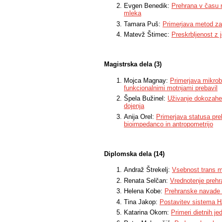
Evgen Benedik:
Prehrana v času 
mleka
Tamara Puš:
Primerjava metod za
Matevž Štimec:
Preskrbljenost z 
Magistrska dela (3)
Mojca Magnay:
Primerjava mikrobi
funkcionalnimi motnjami prebavil
Špela Bužinel:
Uživanje dokozahek
dojenja
Anija Orel:
Primerjava statusa preh
bioimpedanco in antropometrijo
Diplomska dela (14)
Andraž Štrekelj:
Vsebnost trans m
Renata Selčan:
Vrednotenje prehr
Helena Kobe:
Prehranske navade 
Tina Jakop:
Postavitev sistema HA
Katarina Okorn:
Primeri dietnih je