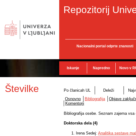
Repozitorij Unive
Nacionalni portal odprte znanosti
Iskanje
Napredno
Novo v R
Številke
Po članicah UL
Deleži
Najv
Osnovno
Bibliografija
Objave zaključn
Komentorji
Bibliografija osebe. Seznam zajema vsa gr
Doktorska dela (4)
Irena Sedej:
Analitika sestave ma