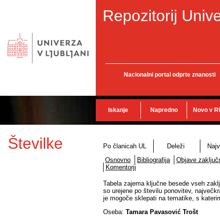
Repozitorij Unive
Nacionalni portal odprte znanosti
Iskanje
Napredno
Novo v R
Številke
Po članicah UL
Deleži
Najv
Osnovno
Bibliografija
Objave zaključn
Komentorji
Tabela zajema ključne besede vseh zaklju
so urejene po številu ponovitev, največkr
je mogoče sklepati na tematike, s katerim
Oseba:
Tamara Pavasović Trošt