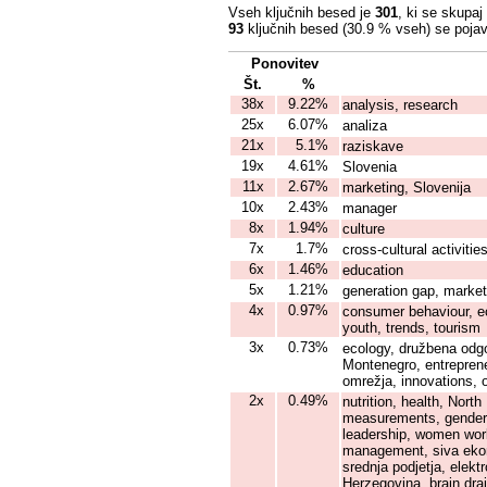
Vseh ključnih besed je
301
, ki se skupaj
93
ključnih besed (30.9 % vseh) se pojav
Ponovitev
Št.
%
38x
9.22%
analysis, research
25x
6.07%
analiza
21x
5.1%
raziskave
19x
4.61%
Slovenia
11x
2.67%
marketing, Slovenija
10x
2.43%
manager
8x
1.94%
culture
7x
1.7%
cross-cultural activit
6x
1.46%
education
5x
1.21%
generation gap, market,
4x
0.97%
consumer behaviour, ec
youth, trends, tourism
3x
0.73%
ecology, družbena odgo
Montenegro, entrepreneu
omrežja, innovations, 
2x
0.49%
nutrition, health, Nort
measurements, gender, 
leadership, women work
management, siva ekono
srednja podjetja, elek
Herzegovina, brain drai