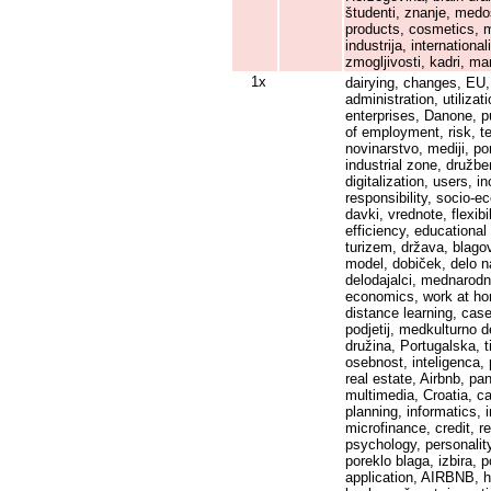
študenti, znanje, medo
products, cosmetics, ma
industrija, internation
zmogljivosti, kadri, ma
1x
dairying, changes, EU, 
administration, utilizat
enterprises, Danone, pu
of employment, risk, te
novinarstvo, mediji, po
industrial zone, družb
digitalization, users, i
responsibility, socio-e
davki, vrednote, flexi
efficiency, educationa
turizem, država, blago
model, dobiček, delo na
delodajalci, mednarodne
economics, work at hom
distance learning, cas
podjetij, medkulturno de
družina, Portugalska, t
osebnost, inteligenca, 
real estate, Airbnb, pa
multimedia, Croatia, ca
planning, informatics, 
microfinance, credit, r
psychology, personality
poreklo blaga, izbira, 
application, AIRBNB, h