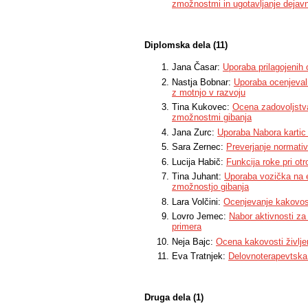
zmožnostmi in ugotavljanje dejavni
Diplomska dela (11)
Jana Časar:
Uporaba prilagojenih
Nastja Bobnar:
Uporaba ocenjevaln
z motnjo v razvoju
Tina Kukovec:
Ocena zadovoljstva
zmožnostmi gibanja
Jana Zurc:
Uporaba Nabora kartic z
Sara Zernec:
Preverjanje normativ
Lucija Habič:
Funkcija roke pri ot
Tina Juhant:
Uporaba vozička na e
zmožnostjo gibanja
Lara Volčini:
Ocenjevanje kakovosti
Lovro Jemec:
Nabor aktivnosti za 
primera
Neja Bajc:
Ocena kakovosti življen
Eva Tratnjek:
Delovnoterapevtska 
Druga dela (1)