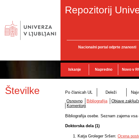
Repozitorij Unive
Nacionalni portal odprte znanosti
Iskanje
Napredno
Novo v R
Številke
Po članicah UL
Deleži
Najv
Osnovno
Bibliografija
Objave zaključn
Komentorji
Bibliografija osebe. Seznam zajema vsa gr
Doktorska dela (1)
Katja Groleger Sršen:
Ocena posto