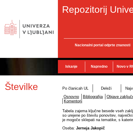
Repozitorij Unive
Nacionalni portal odprte znanosti
Iskanje
Napredno
Novo v R
Številke
Po članicah UL
Deleži
Najv
Osnovno
Bibliografija
Objave zaključn
Komentorji
Tabela zajema ključne besede vseh zaklju
so urejene po številu ponovitev, največkr
je mogoče sklepati na tematike, s katerim
Oseba:
Jerneja Jakopič