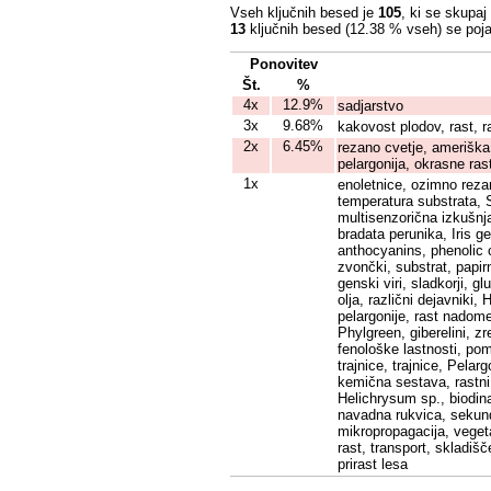
Vseh ključnih besed je
105
, ki se skupaj
13
ključnih besed (12.38 % vseh) se poja
Ponovitev
Št.
%
4x
12.9%
sadjarstvo
3x
9.68%
kakovost plodov, rast, r
2x
6.45%
rezano cvetje, ameriška 
pelargonija, okrasne rast
1x
enoletnice, ozimno reza
temperatura substrata, Se
multisenzorična izkušnja
bradata perunika, Iris ge
anthocyanins, phenolic 
zvončki, substrat, papirn
genski viri, sladkorji, g
olja, različni dejavniki
pelargonije, rast nadome
Phylgreen, giberelini, zr
fenološke lastnosti, p
trajnice, trajnice, Pela
kemična sestava, rastni 
Helichrysum sp., biodin
navadna rukvica, sekunda
mikropropagacija, vegeta
rast, transport, skladišče
prirast lesa