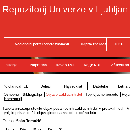
Repozitorij Univerze v Ljubljani
Nacionalni portal odprte znanosti
Odprta znanost
DiKUL
Iskanje
Napredno
Novo v RUL
Kaj je RUL
V številkah
Po članicah UL
Deleži
Največkrat
Datoteke
Letna p
Osnovno
Bibliografija
Objave zaključnih del
Top ključne besede
Poja
Komentorji
Tabela prikazuje število objav posameznih zaključnih del v preteklih letih. V
graf, ki prikazuje št. objav glede na najbolj uspešno leto.
Oseba:
Sašo Tomažič
Leto
Dip.
Mag.
Dr.
∑