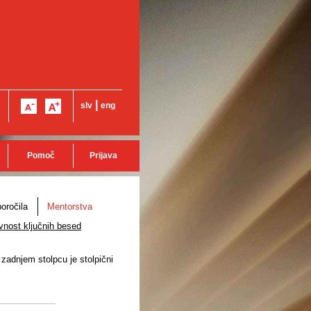
|
slv
eng
Pomoč
Prijava
oročila
Mentorstva
vnost ključnih besed
 zadnjem stolpcu je stolpični