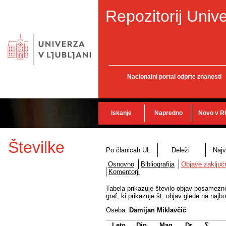
Repozitorij Unive
Nacionalni portal odprte znanosti
Iskanje
Napredno
Novo v R
Številke
Po članicah UL
Deleži
Najv
Osnovno
Bibliografija
Objave zaključn
Komentorji
Tabela prikazuje število objav posameznih
graf, ki prikazuje št. objav glede na najbo
Oseba:
Damijan Miklavčič
Leto
Dip.
Mag.
Dr.
∑