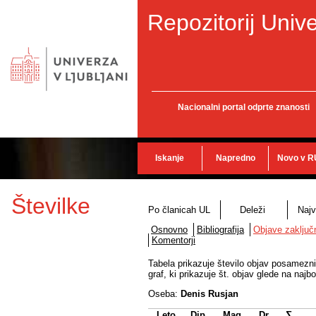
Repozitorij Unive
Nacionalni portal odprte znanosti
Iskanje
Napredno
Novo v R
Številke
Po članicah UL
Deleži
Najv
Osnovno
Bibliografija
Objave zaključn
Komentorji
Tabela prikazuje število objav posameznih
graf, ki prikazuje št. objav glede na najbo
Oseba:
Denis Rusjan
Leto
Dip.
Mag.
Dr.
∑