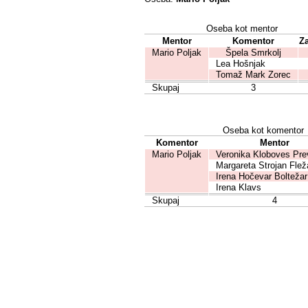
Oseba kot mentor
Mentor
Komentor
Za
Mario Poljak
Špela Smrkolj
Lea Hošnjak
Tomaž Mark Zorec
Skupaj
3
Oseba kot komentor
Komentor
Mentor
Mario Poljak
Veronika Kloboves Pre
Margareta Strojan Flež
Irena Hočevar Boltežar
Irena Klavs
Skupaj
4