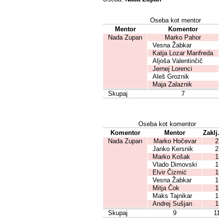
Oseba kot mentor
Mentor
Komentor
Nada Zupan
Marko Pahor
Vesna Žabkar
Katja Lozar Manfreda
Aljoša Valentinčič
Jernej Lorenci
Aleš Groznik
Maja Zalaznik
Skupaj
7
Oseba kot komentor
Komentor
Mentor
Zaklj
Nada Zupan
Marko Hočevar
2
Janko Kersnik
2
Marko Košak
1
Vlado Dimovski
1
Elvir Čizmić
1
Vesna Žabkar
1
Mitja Čok
1
Maks Tajnikar
1
Andrej Sušjan
1
Skupaj
9
1