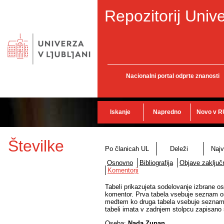
Repozitorij Unive
Nacionalni portal odprte znanosti
Iskanje
Napredno
Novo v R
Številke
Po članicah UL
Deleži
Najv
Osnovno
Bibliografija
Objave zaključn
Komentorji
Tabeli prikazujeta sodelovanje izbrane os
komentor. Prva tabela vsebuje seznam ose
medtem ko druga tabela vsebuje seznam o
tabeli imata v zadnjem stolpcu zapisano š
Oseba:
Nada Zupan