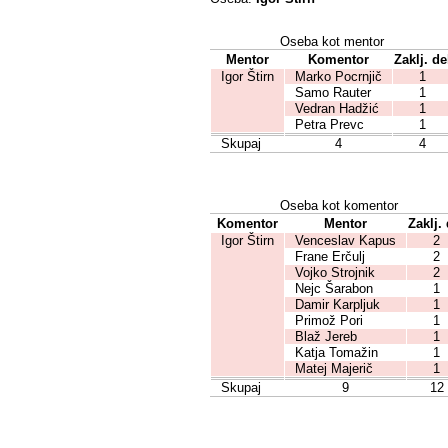
Oseba kot mentor
Mentor
Komentor
Zaklj. de
Igor Štirn
Marko Pocrnjič
1
Samo Rauter
1
Vedran Hadžić
1
Petra Prevc
1
Skupaj
4
4
Oseba kot komentor
Komentor
Mentor
Zaklj. 
Igor Štirn
Venceslav Kapus
2
Frane Erčulj
2
Vojko Strojnik
2
Nejc Šarabon
1
Damir Karpljuk
1
Primož Pori
1
Blaž Jereb
1
Katja Tomažin
1
Matej Majerič
1
Skupaj
9
12