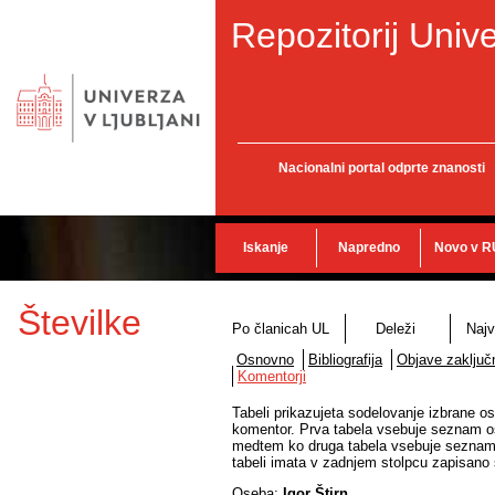
Repozitorij Unive
Nacionalni portal odprte znanosti
Iskanje
Napredno
Novo v R
Številke
Po članicah UL
Deleži
Najv
Osnovno
Bibliografija
Objave zaključn
Komentorji
Tabeli prikazujeta sodelovanje izbrane os
komentor. Prva tabela vsebuje seznam ose
medtem ko druga tabela vsebuje seznam o
tabeli imata v zadnjem stolpcu zapisano š
Oseba:
Igor Štirn