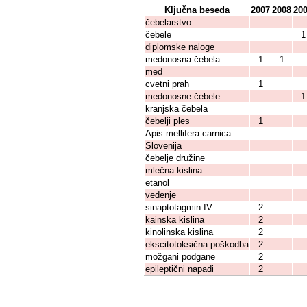
Ključna beseda
2007
2008
20
čebelarstvo
čebele
1
diplomske naloge
medonosna čebela
1
1
med
cvetni prah
1
medonosne čebele
1
kranjska čebela
čebelji ples
1
Apis mellifera carnica
Slovenija
čebelje družine
mlečna kislina
etanol
vedenje
sinaptotagmin IV
2
kainska kislina
2
kinolinska kislina
2
ekscitotoksična poškodba
2
možgani podgane
2
epileptični napadi
2