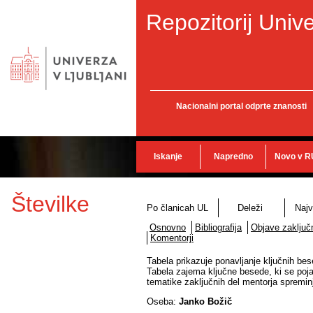
Repozitorij Unive
Nacionalni portal odprte znanosti
Iskanje
Napredno
Novo v R
Številke
Po članicah UL
Deleži
Najv
Osnovno
Bibliografija
Objave zaključn
Komentorji
Tabela prikazuje ponavljanje ključnih bes
Tabela zajema ključne besede, ki se poja
tematike zaključnih del mentorja spremin
Oseba:
Janko Božič