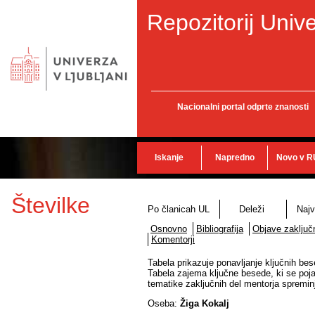
Repozitorij Unive
Nacionalni portal odprte znanosti
Iskanje
Napredno
Novo v R
Številke
Po članicah UL
Deleži
Najv
Osnovno
Bibliografija
Objave zaključn
Komentorji
Tabela prikazuje ponavljanje ključnih bes
Tabela zajema ključne besede, ki se poja
tematike zaključnih del mentorja spremin
Oseba:
Žiga Kokalj