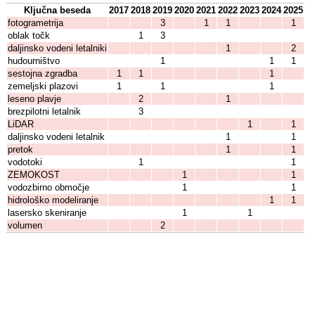
Ključna beseda
2017
2018
2019
2020
2021
2022
2023
2024
2025
fotogrametrija
3
1
1
1
oblak točk
1
3
daljinsko vodeni letalniki
1
2
hudourništvo
1
1
1
sestojna zgradba
1
1
1
zemeljski plazovi
1
1
1
leseno plavje
2
1
brezpilotni letalnik
3
LiDAR
1
1
daljinsko vodeni letalnik
1
1
pretok
1
1
vodotoki
1
1
ZEMOKOST
1
1
vodozbirno območje
1
1
hidrološko modeliranje
1
1
lasersko skeniranje
1
1
volumen
2