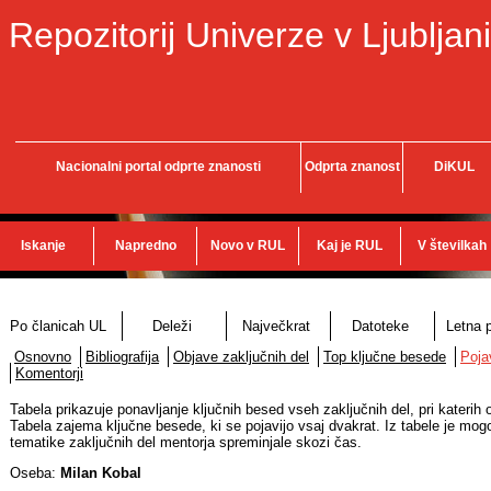
Repozitorij Univerze v Ljubljani
Nacionalni portal odprte znanosti
Odprta znanost
DiKUL
Iskanje
Napredno
Novo v RUL
Kaj je RUL
V številkah
Po članicah UL
Deleži
Največkrat
Datoteke
Letna p
Osnovno
Bibliografija
Objave zaključnih del
Top ključne besede
Poja
Komentorji
Tabela prikazuje ponavljanje ključnih besed vseh zaključnih del, pri katerih
Tabela zajema ključne besede, ki se pojavijo vsaj dvakrat. Iz tabele je mog
tematike zaključnih del mentorja spreminjale skozi čas.
Oseba:
Milan Kobal