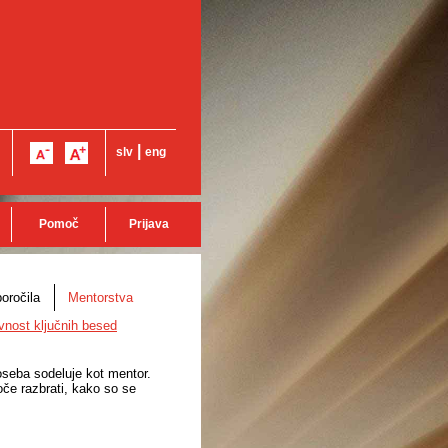
|
slv
eng
Pomoč
Prijava
oročila
Mentorstva
vnost ključnih besed
 oseba sodeluje kot mentor.
oče razbrati, kako so se