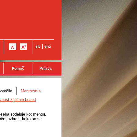
|
slv
eng
Pomoč
Prijava
oročila
Mentorstva
vnost ključnih besed
 oseba sodeluje kot mentor.
oče razbrati, kako so se