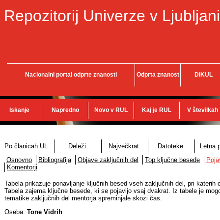
Repozitorij Univerze v Ljubljani
Nacionalni portal odprte znanosti
Odprta znanost
DiKUL
Iskanje
Napredno
Novo v RUL
Kaj je RUL
V številkah
Po članicah UL
Deleži
Največkrat
Datoteke
Letna p
Osnovno
Bibliografija
Objave zaključnih del
Top ključne besede
Poja
Komentorji
Tabela prikazuje ponavljanje ključnih besed vseh zaključnih del, pri katerih
Tabela zajema ključne besede, ki se pojavijo vsaj dvakrat. Iz tabele je mog
tematike zaključnih del mentorja spreminjale skozi čas.
Oseba:
Tone Vidrih