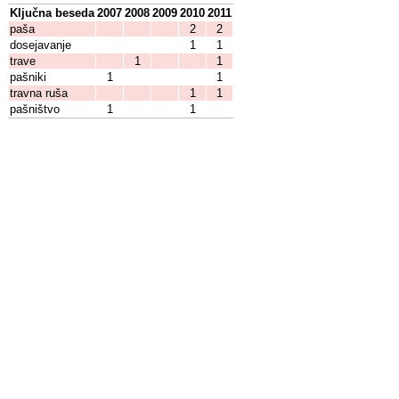
Ključna beseda
2007
2008
2009
2010
2011
paša
2
2
dosejavanje
1
1
trave
1
1
pašniki
1
1
travna ruša
1
1
pašništvo
1
1