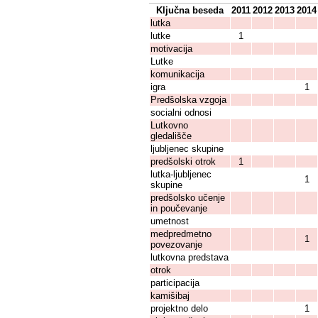
Ključna beseda
2011
2012
2013
2014
lutka
lutke
1
motivacija
Lutke
komunikacija
igra
1
Predšolska vzgoja
socialni odnosi
Lutkovno
gledališče
ljubljenec skupine
predšolski otrok
1
lutka-ljubljenec
1
skupine
predšolsko učenje
in poučevanje
umetnost
medpredmetno
1
povezovanje
lutkovna predstava
otrok
participacija
kamišibaj
projektno delo
1