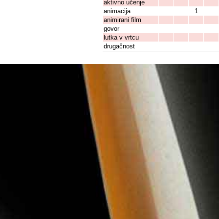
aktivno učenje
animacija
1
animirani film
govor
lutka v vrtcu
drugačnost