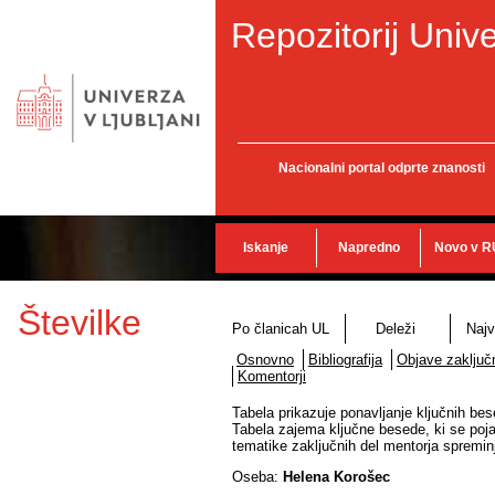
Repozitorij Unive
Nacionalni portal odprte znanosti
Iskanje
Napredno
Novo v R
Številke
Po članicah UL
Deleži
Najv
Osnovno
Bibliografija
Objave zaključn
Komentorji
Tabela prikazuje ponavljanje ključnih bes
Tabela zajema ključne besede, ki se poja
tematike zaključnih del mentorja spremin
Oseba:
Helena Korošec