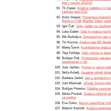
lige v sezoni 2010/11
Tit Zupan:
Analiza zadetkov in futs
Laškem leta 2012
Anže Stegne:
Primerjava motorič
Bistrica in NK Maribor Tabor, stari
Igor Čuk:
Vpliv vadbe na izboljša
Luka Gaber:
Opis in analiza razli
Nik Burkeljca:
Gimnastične vaje s 
Tin Küzma:
Analiza igre NK Marib
Matej Šavel:
Kvantitativna anali
Teja Ferfolja:
Vpliv učenja in obs
Boštjan Pek:
Povezanost nekateri
uspešnostjo v igri
Jure Jazbec:
Pomen in razvoj agil
Neža Avbelj:
Uvajanje tehnik dvigo
Barbara Jantol:
Igre s prirejenimi 
Jure Mastnak:
Učinek živčno-miši
Boštjan Peterka:
Gibalna vsestra
Nikita Privšek:
Analiza cikličnih a
za moške
Eva Zorko:
Razvoj specifične vzd
Matevž Kamnik:
Analiza trenerske