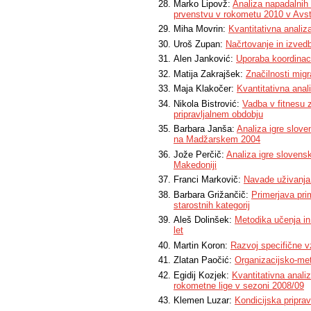
Marko Lipovž:
Analiza napadalnih
prvenstvu v rokometu 2010 v Avstr
Miha Movrin:
Kvantitativna anali
Uroš Zupan:
Načrtovanje in izved
Alen Janković:
Uporaba koordinac
Matija Zakrajšek:
Značilnosti migr
Maja Klakočer:
Kvantitativna ana
Nikola Bistrović:
Vadba v fitnesu
pripravljalnem obdobju
Barbara Janša:
Analiza igre slov
na Madžarskem 2004
Jože Perčič:
Analiza igre sloven
Makedoniji
Franci Markovič:
Navade uživanja 
Barbara Grižančič:
Primerjava pri
starostnih kategorij
Aleš Dolinšek:
Metodika učenja in 
let
Martin Koron:
Razvoj specifične v
Zlatan Paočić:
Organizacijsko-met
Egidij Kozjek:
Kvantitativna anal
rokometne lige v sezoni 2008/09
Klemen Luzar:
Kondicijska pripra