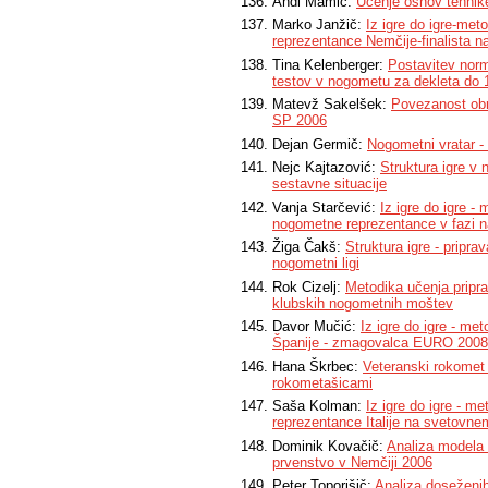
Andi Mamić:
Učenje osnov tehnik
Marko Janžič:
Iz igre do igre-met
reprezentance Nemčije-finalista
Tina Kelenberger:
Postavitev norm
testov v nogometu za dekleta do 14
Matevž Sakelšek:
Povezanost obr
SP 2006
Dejan Germič:
Nogometni vratar - 
Nejc Kajtazović:
Struktura igre v 
sestavne situacije
Vanja Starčević:
Iz igre do igre -
nogometne reprezentance v fazi
Žiga Čakš:
Struktura igre - pripr
nogometni ligi
Rok Cizelj:
Metodika učenja pripra
klubskih nogometnih moštev
Davor Mučić:
Iz igre do igre - me
Španije - zmagovalca EURO 2008
Hana Škrbec:
Veteranski rokomet 
rokometašicami
Saša Kolman:
Iz igre do igre - m
reprezentance Italije na svetovn
Dominik Kovačič:
Analiza modela 
prvenstvo v Nemčiji 2006
Peter Toporišič:
Analiza doseženi