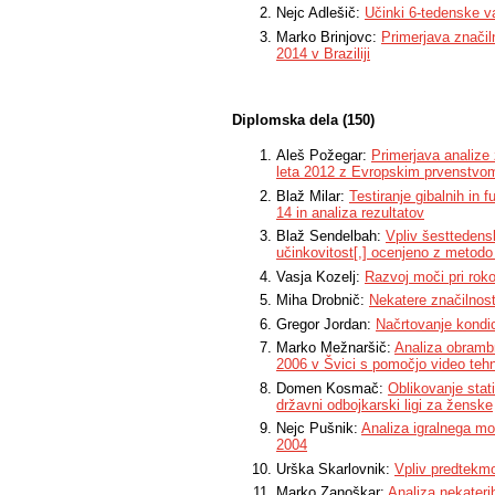
Nejc Adlešič:
Učinki 6-tedenske v
Marko Brinjovc:
Primerjava značil
2014 v Braziliji
Diplomska dela (150)
Aleš Požegar:
Primerjava analize
leta 2012 z Evropskim prvenstvom 
Blaž Milar:
Testiranje gibalnih in
14 in analiza rezultatov
Blaž Sendelbah:
Vpliv šesttedens
učinkovitost[,] ocenjeno z metod
Vasja Kozelj:
Razvoj moči pri rok
Miha Drobnič:
Nekatere značilnost
Gregor Jordan:
Načrtovanje kondi
Marko Mežnaršič:
Analiza obramb
2006 v Švici s pomočjo video teh
Domen Kosmač:
Oblikovanje stat
državni odbojkarski ligi za ženske
Nejc Pušnik:
Analiza igralnega mo
2004
Urška Skarlovnik:
Vpliv predtekmo
Marko Zanoškar:
Analiza nekateri