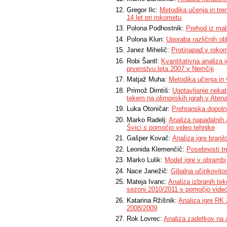
Gregor Ilc:
Metodika učenja in tren
14 let pri rokometu
Polona Podhostnik:
Prehod iz mal
Polona Klun:
Uporaba različnih obl
Janez Mihelič:
Protinapad v roko
Robi Šantl:
Kvantitativna analiza
prvenstvu leta 2007 v Nemčiji
Matjaž Muha:
Metodika učenja in 
Primož Dirntiš:
Ugotavljanje nekat
tekem na olimpijskih igrah v Aten
Luka Otoničar:
Prehranska dopolni
Marko Radelj:
Analiza napadalnih
Švici s pomočjo video tehnike
Gašper Kovač:
Analiza igre brani
Leonida Klemenčič:
Posebnosti tr
Marko Lulik:
Model igre v obrambi
Nace Janežič:
Gibalna učinkovito
Mateja Ivanc:
Analiza izbranih te
sezoni 2010/2011 s pomočjo video
Katarina Ržišnik:
Analiza igre RK 
2008/2009
Rok Lovrec:
Analiza zadetkov na 