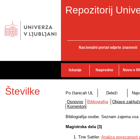
Repozitorij Unive
Nacionalni portal odprte znanosti
Iskanje
Napredno
Novo v R
Številke
Po članicah UL
Deleži
Najv
Osnovno
Bibliografija
Objave zaključn
Komentorji
Bibliografija osebe. Seznam zajema vsa gr
Magistrska dela (3)
Tine Sattler:
Analiza povezanosti 