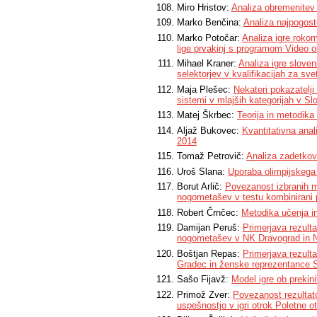
Miro Hristov:
Analiza obremenitev
Marko Benčina:
Analiza najpogost
Marko Potočar:
Analiza igre roko
lige prvakinj s programom Video o
Mihael Kraner:
Analiza igre slov
selektorjev v kvalifikacijah za sve
Maja Plešec:
Nekateri pokazatelji
sistemi v mlajših kategorijah v Slo
Matej Škrbec:
Teorija in metodika 
Aljaž Bukovec:
Kvantitativna ana
2014
Tomaž Petrovič:
Analiza zadetko
Uroš Slana:
Uporaba olimpijskega
Borut Arlič:
Povezanost izbranih m
nogometašev v testu kombinirani 
Robert Črnčec:
Metodika učenja in
Damijan Peruš:
Primerjava rezulta
nogometašev v NK Dravograd in N
Boštjan Repas:
Primerjava rezulta
Gradec in ženske reprezentance S
Sašo Fijavž:
Model igre ob preki
Primož Zver:
Povezanost rezultat
uspešnostjo v igri otrok Poletne o