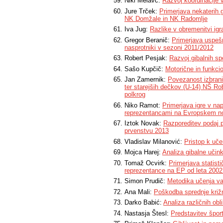
Niki Melavc:
Razvoj koordinacije 
Jure Trček:
Primerjava nekaterih 
NK Domžale in NK Radomlje
Iva Jug:
Razlike v obremenitvi igr
Gregor Beranič:
Primerjava uspešn
nasprotniki v sezoni 2011/2012
Robert Pesjak:
Razvoj gibalnih s
Sašo Kupčič:
Motorične in funkc
Jan Zamernik:
Povezanost izbrani
ter starejših dečkov (U-14) NŠ Ro
polkrog
Niko Ramot:
Primerjava igre v n
reprezentancami na Evropskem no
Iztok Novak:
Razporeditev podaj 
prvenstvu 2013
Vladislav Milanović:
Pristop k uče
Mojca Harej:
Analiza gibalne učink
Tomaž Ocvirk:
Primerjava statist
reprezentance na EP od leta 2002
Simon Prudič:
Metodika učenja va
Ana Mali:
Poškodba sprednje križ
Darko Babić:
Analiza različnih ob
Nastasja Štesl:
Predstavitev špor