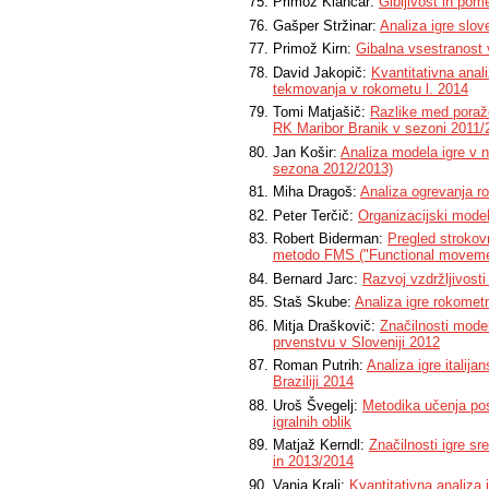
Primož Klančar:
Gibljivost in po
Gašper Stržinar:
Analiza igre slo
Primož Kirn:
Gibalna vsestranost
David Jakopič:
Kvantitativna ana
tekmovanja v rokometu l. 2014
Tomi Matjašič:
Razlike med poraže
RK Maribor Branik v sezoni 2011/
Jan Košir:
Analiza modela igre v 
sezona 2012/2013)
Miha Dragoš:
Analiza ogrevanja 
Peter Terčič:
Organizacijski mode
Robert Biderman:
Pregled strokovn
metodo FMS ("Functional moveme
Bernard Jarc:
Razvoj vzdržljivost
Staš Skube:
Analiza igre rokomet
Mitja Draškovič:
Značilnosti mode
prvenstvu v Sloveniji 2012
Roman Putrih:
Analiza igre itali
Braziliji 2014
Uroš Švegelj:
Metodika učenja po
igralnih oblik
Matjaž Kerndl:
Značilnosti igre s
in 2013/2014
Vanja Kralj:
Kvantitativna analiz