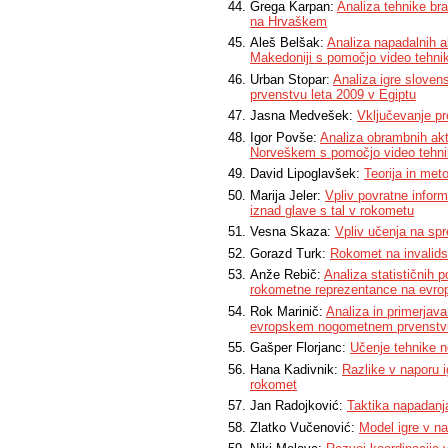
Grega Karpan:
Analiza tehnike br
na Hrvaškem
Aleš Belšak:
Analiza napadalnih 
Makedoniji s pomočjo video tehni
Urban Stopar:
Analiza igre slove
prvenstvu leta 2009 v Egiptu
Jasna Medvešek:
Vključevanje pr
Igor Povše:
Analiza obrambnih ak
Norveškem s pomočjo video tehn
David Lipoglavšek:
Teorija in me
Marija Jeler:
Vpliv povratne infor
iznad glave s tal v rokometu
Vesna Skaza:
Vpliv učenja na spr
Gorazd Turk:
Rokomet na invalids
Anže Rebič:
Analiza statističnih
rokometne reprezentance na evro
Rok Marinič:
Analiza in primerjav
evropskem nogometnem prvenstvu 
Gašper Florjanc:
Učenje tehnike n
Hana Kadivnik:
Razlike v naporu i
rokomet
Jan Radojković:
Taktika napadanj
Zlatko Vučenović:
Model igre v na