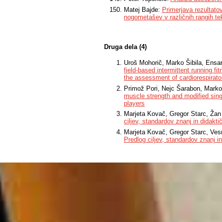
Matej Bajde:
Primerjava rezultatov
nogometašev v različnih rangih t
Druga dela (4)
Uroš Mohorič, Marko Šibila, Ensa
field-based intermittent running fi
the assessment of cardiorespirator
Primož Pori, Nejc Šarabon, Marko 
muscle strength and modified singl
players
Marjeta Kovač, Gregor Starc, Žan
ciljev, standardov znanj in didaktič
Marjeta Kovač, Gregor Starc, Ves
Predlog ciljev, standardov znanj in