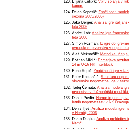
Biljana Čulibrk:
Vpliv šolanja v ro
kariere
Dejan Kopasič:
Značilnosti model
sezona 2005/2006)
Jaka Berger:
Analiza igre italij
leta 2006
Andrej Lah:
Analiza igre francos
leta 2006
Simon Rožman:
Iz igre do igre-m
evropskem prvenstvu v nogometu l
Aleš Mežnaršič:
Metodika učenja 
Boštjan Miklič:
Primerjava rezultat
14 in U-16 NK Interblock
Beno Repič:
Značilnosti igre v fa
Peter Kocjančič:
Struktura nogome
slovenske nogometne lige v sezo
Tadej Černuta:
Analiza modela ig
prvenstvu v Južnoafriški republiki
Daniel Pavlin:
Norme in primerjava
letnih nogometašev v NK Dravogr
Denis Ilješ:
Analiza modela igre 
v Nemčiji 2006
Darko Danjko:
Analiza prekinitev
Nemčiji