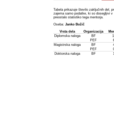
Tabela prikazuje število zaključnih del, p
zajema samo podatke, ki so dosegljivi v 
preostalo statistiko tega mentorja.
Oseba:
Janko Božič
Vrsta dela
Organizacija
Men
Diplomska naloga
BF
1
PEF
Magistrska naloga
BF
PEF
Doktorska naloga
BF