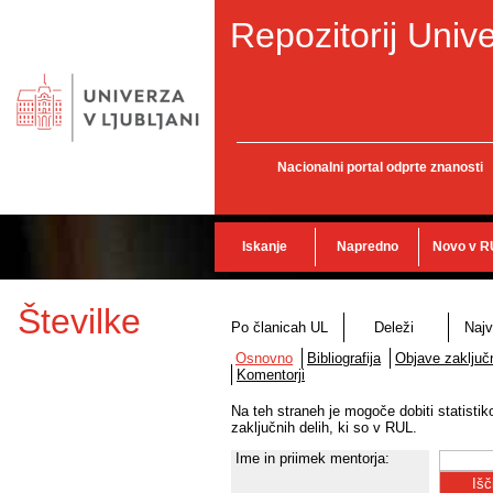
Repozitorij Unive
Nacionalni portal odprte znanosti
Iskanje
Napredno
Novo v R
Številke
Po članicah UL
Deleži
Najv
Osnovno
Bibliografija
Objave zaključn
Komentorji
Na teh straneh je mogoče dobiti statisti
zaključnih delih, ki so v RUL.
Ime in priimek mentorja: