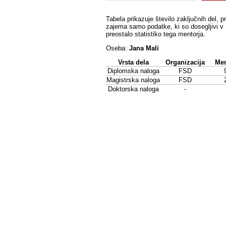
Tabela prikazuje število zaključnih del, p
zajema samo podatke, ki so dosegljivi v 
preostalo statistiko tega mentorja.
Oseba:
Jana Mali
Vrsta dela
Organizacija
Men
Diplomska naloga
FSD
Magistrska naloga
FSD
Doktorska naloga
-