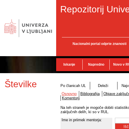
Repozitorij Unive
Nacionalni portal odprte znanosti
Iskanje
Napredno
Novo v R
Številke
Po članicah UL
Deleži
Najv
Osnovno
Bibliografija
Objave zaključn
Komentorji
Na teh straneh je mogoče dobiti statisti
zaključnih delih, ki so v RUL.
Ime in priimek mentorja: