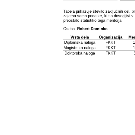
Tabela prikazuje število zaključnih del, p
zajema samo podatke, ki so dosegljivi v 
preostalo statistiko tega mentorja.
Oseba:
Robert Dominko
Vrsta dela
Organizacija
Men
Diplomska naloga
FKKT
1
Magistrska naloga
FKKT
1
Doktorska naloga
FKKT