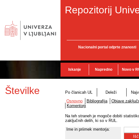
Repozitorij Unive
Nacionalni portal odprte znanosti
Iskanje
Napredno
Novo v R
Številke
Po članicah UL
Deleži
Najv
Osnovno
Bibliografija
Objave zaključn
Komentorji
Na teh straneh je mogoče dobiti statisti
zaključnih delih, ki so v RUL.
Ime in priimek mentorja: