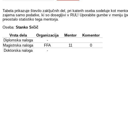
Tabela prikazuje število zaključnih del, pri katerih oseba sodeluje kot mentor
zajema samo podatke, ki so dosegljivi v RUL! Uporabite gumbe v meniju (pod
preostalo statistiko tega mentorja.
Oseba:
Stanko Srčič
Vrsta dela
Organizacija
Mentor
Komentor
Diplomska naloga
-
Magistrska naloga
FFA
11
0
Doktorska naloga
-