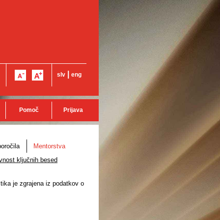
|
slv
eng
Pomoč
Prijava
oročila
Mentorstva
vnost ključnih besed
stika je zgrajena iz podatkov o