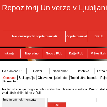
Repozitorij Univerze v Ljubljani
Nacionalni portal odprte znanosti
Odprta znanost
DiKUL
Iskanje
Napredno
Novo v RUL
Kaj je RUL
V številkah
Po članicah UL
Deleži
Največkrat
Datoteke
Letna p
Osnovno
Bibliografija
Objave zaključnih del
Top ključne besede
Poja
Komentorji
Na teh straneh je mogoče dobiti statistiko izbranega mentorja.
Pozor:
stati
zaključnih delih, ki so v RUL.
Ime in priimek mentorja: