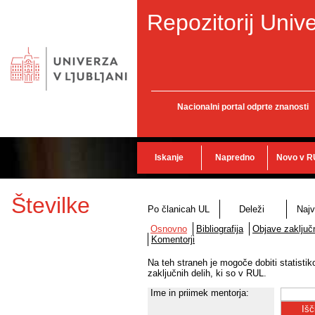
Repozitorij Unive
Nacionalni portal odprte znanosti
Iskanje
Napredno
Novo v R
Številke
Po članicah UL
Deleži
Najv
Osnovno
Bibliografija
Objave zaključn
Komentorji
Na teh straneh je mogoče dobiti statisti
zaključnih delih, ki so v RUL.
Ime in priimek mentorja: