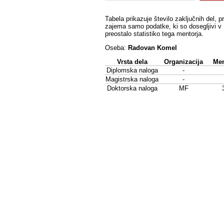
Tabela prikazuje število zaključnih del, p
zajema samo podatke, ki so dosegljivi v 
preostalo statistiko tega mentorja.
Oseba:
Radovan Komel
Vrsta dela
Organizacija
Men
Diplomska naloga
-
Magistrska naloga
-
Doktorska naloga
MF