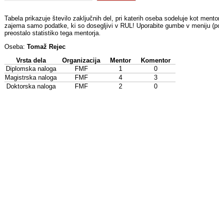
Tabela prikazuje število zaključnih del, pri katerih oseba sodeluje kot mentor
zajema samo podatke, ki so dosegljivi v RUL! Uporabite gumbe v meniju (pod
preostalo statistiko tega mentorja.
Oseba:
Tomaž Rejec
Vrsta dela
Organizacija
Mentor
Komentor
Diplomska naloga
FMF
1
0
Magistrska naloga
FMF
4
3
Doktorska naloga
FMF
2
0