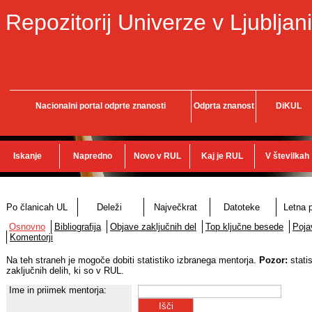
Repozitorij Univerze v Ljubljani
Nacionalni portal odprte znanosti
Odprta znanost
DiKUL
Iskanje
Napredno
Novo v RUL
Kaj je RUL
V številkah
Po članicah UL
Deleži
Največkrat
Datoteke
Letna p
Osnovno
Bibliografija
Objave zaključnih del
Top ključne besede
Poja
Komentorji
Na teh straneh je mogoče dobiti statistiko izbranega mentorja.
Pozor:
stati
zaključnih delih, ki so v RUL.
Ime in priimek mentorja: