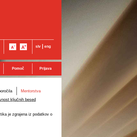
|
slv
eng
Pomoč
Prijava
oročila
Mentorstva
vnost ključnih besed
stika je zgrajena iz podatkov o