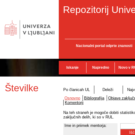
Repozitorij Unive
Nacionalni portal odprte znanosti
Iskanje
Napredno
Novo v R
Številke
Po članicah UL
Deleži
Najv
Osnovno
Bibliografija
Objave zaključn
Komentorji
Na teh straneh je mogoče dobiti statisti
zaključnih delih, ki so v RUL.
Ime in priimek mentorja: