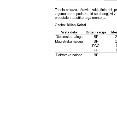
Tabela prikazuje število zaključnih del, p
zajema samo podatke, ki so dosegljivi v 
preostalo statistiko tega mentorja.
Oseba:
Milan Kobal
Vrsta dela
Organizacija
Men
Diplomska naloga
BF
2
Magistrska naloga
BF
1
FGG
FF
Doktorska naloga
BF