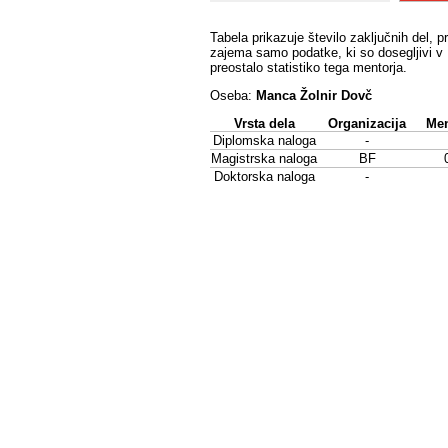
Tabela prikazuje število zaključnih del, p
zajema samo podatke, ki so dosegljivi v 
preostalo statistiko tega mentorja.
Oseba:
Manca Žolnir Dovč
Vrsta dela
Organizacija
Men
Diplomska naloga
-
Magistrska naloga
BF
Doktorska naloga
-