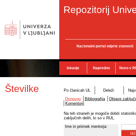
Repozitorij Unive
Nacionalni portal odprte znanosti
Iskanje
Napredno
Novo v R
Številke
Po članicah UL
Deleži
Najv
Osnovno
Bibliografija
Objave zaključn
Komentorji
Na teh straneh je mogoče dobiti statisti
zaključnih delih, ki so v RUL.
Ime in priimek mentorja: