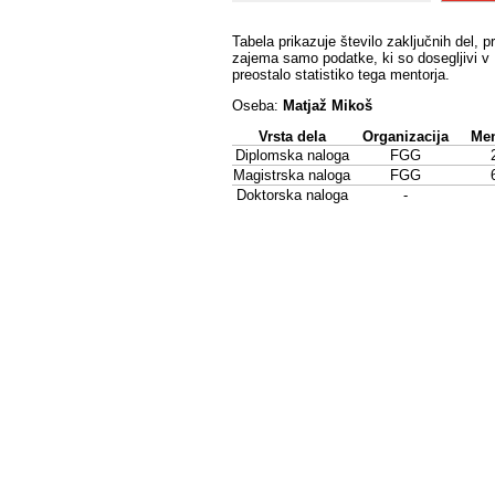
Tabela prikazuje število zaključnih del, p
zajema samo podatke, ki so dosegljivi v 
preostalo statistiko tega mentorja.
Oseba:
Matjaž Mikoš
Vrsta dela
Organizacija
Men
Diplomska naloga
FGG
Magistrska naloga
FGG
Doktorska naloga
-