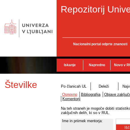
Repozitorij Unive
Nacionalni portal odprte znanosti
Iskanje
Napredno
Novo v R
Številke
Po članicah UL
Deleži
Najv
Osnovno
Bibliografija
Objave zaključn
Komentorji
Na teh straneh je mogoče dobiti statisti
zaključnih delih, ki so v RUL.
Ime in priimek mentorja: