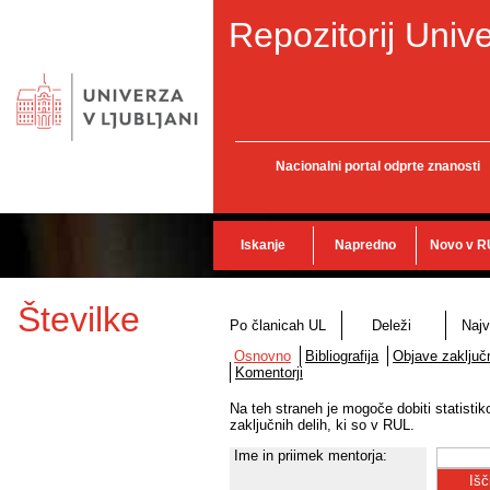
Repozitorij Unive
Nacionalni portal odprte znanosti
Iskanje
Napredno
Novo v R
Številke
Po članicah UL
Deleži
Najv
Osnovno
Bibliografija
Objave zaključn
Komentorji
Na teh straneh je mogoče dobiti statisti
zaključnih delih, ki so v RUL.
Ime in priimek mentorja: