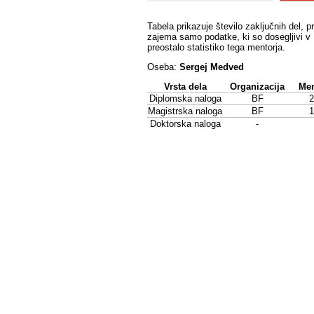
Tabela prikazuje število zaključnih del, p
zajema samo podatke, ki so dosegljivi v 
preostalo statistiko tega mentorja.
Oseba:
Sergej Medved
Vrsta dela
Organizacija
Men
Diplomska naloga
BF
2
Magistrska naloga
BF
1
Doktorska naloga
-