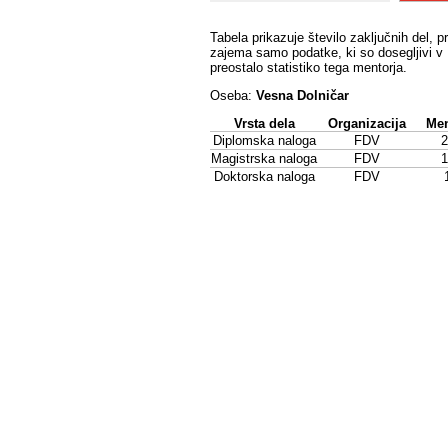
Tabela prikazuje število zaključnih del, p
zajema samo podatke, ki so dosegljivi v 
preostalo statistiko tega mentorja.
Oseba:
Vesna Dolničar
Vrsta dela
Organizacija
Men
Diplomska naloga
FDV
2
Magistrska naloga
FDV
1
Doktorska naloga
FDV