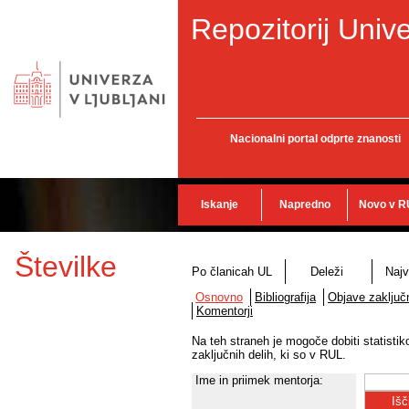
Repozitorij Unive
Nacionalni portal odprte znanosti
Iskanje
Napredno
Novo v R
Številke
Po članicah UL
Deleži
Najv
Osnovno
Bibliografija
Objave zaključn
Komentorji
Na teh straneh je mogoče dobiti statisti
zaključnih delih, ki so v RUL.
Ime in priimek mentorja: