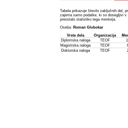
Tabela prikazuje število zaključnih del, p
zajema samo podatke, ki so dosegljivi v 
preostalo statistiko tega mentorja.
Oseba:
Roman Globokar
Vrsta dela
Organizacija
Men
Diplomska naloga
TEOF
1
Magistrska naloga
TEOF
Doktorska naloga
TEOF