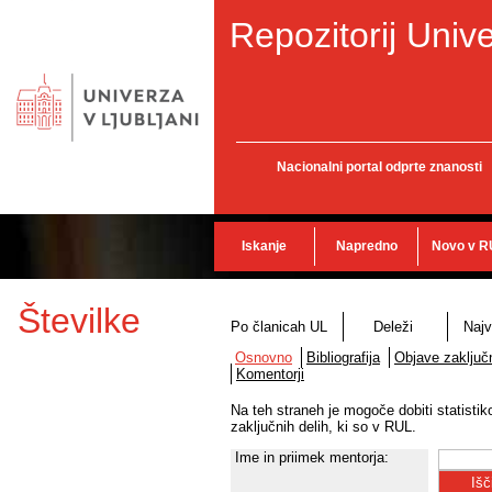
Repozitorij Unive
Nacionalni portal odprte znanosti
Iskanje
Napredno
Novo v R
Številke
Po članicah UL
Deleži
Najv
Osnovno
Bibliografija
Objave zaključn
Komentorji
Na teh straneh je mogoče dobiti statisti
zaključnih delih, ki so v RUL.
Ime in priimek mentorja: