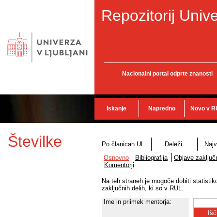
Repozitorij Unive
Nacionalni portal odprte znanosti
Iskanje
Napredno
Novo v R
Številke
Po članicah UL
Deleži
Najv
Osnovno
Bibliografija
Objave zaključn
Komentorji
Na teh straneh je mogoče dobiti statisti
zaključnih delih, ki so v RUL.
Ime in priimek mentorja: