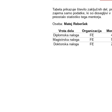
Tabela prikazuje število zaključnih del, p
zajema samo podatke, ki so dosegljivi v 
preostalo statistiko tega mentorja.
Oseba:
Matej Reberšek
Vrsta dela
Organizacija
Men
Diplomska naloga
FE
Magistrska naloga
FE
Doktorska naloga
FE