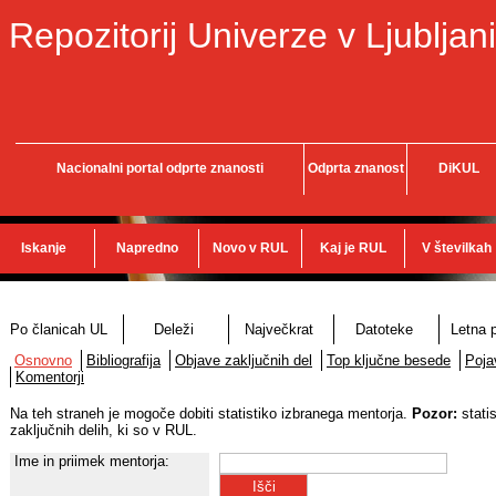
Repozitorij Univerze v Ljubljani
Nacionalni portal odprte znanosti
Odprta znanost
DiKUL
Iskanje
Napredno
Novo v RUL
Kaj je RUL
V številkah
Po članicah UL
Deleži
Največkrat
Datoteke
Letna p
Osnovno
Bibliografija
Objave zaključnih del
Top ključne besede
Poja
Komentorji
Na teh straneh je mogoče dobiti statistiko izbranega mentorja.
Pozor:
stati
zaključnih delih, ki so v RUL.
Ime in priimek mentorja: