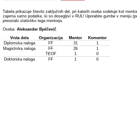
Tabela prikazuje število zaključnih del, pri katerih oseba sodeluje kot mentor
zajema samo podatke, ki so dosegljivi v RUL! Uporabite gumbe v meniju (pod
preostalo statistiko tega mentorja.
Oseba:
Aleksander Bjelčevič
Vrsta dela
Organizacija
Mentor
Komentor
Diplomska naloga
FF
31
1
Magistrska naloga
FF
26
1
TEOF
1
0
Doktorska naloga
FF
1
0