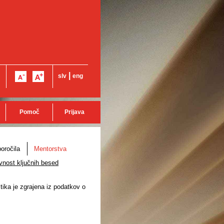
|
slv
eng
Pomoč
Prijava
oročila
Mentorstva
vnost ključnih besed
stika je zgrajena iz podatkov o