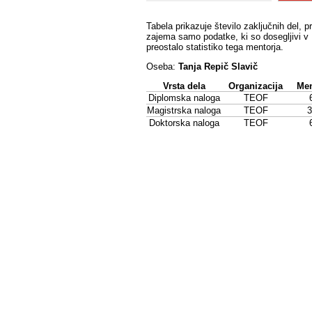
Tabela prikazuje število zaključnih del, p
zajema samo podatke, ki so dosegljivi v 
preostalo statistiko tega mentorja.
Oseba:
Tanja Repič Slavič
Vrsta dela
Organizacija
Men
Diplomska naloga
TEOF
Magistrska naloga
TEOF
3
Doktorska naloga
TEOF