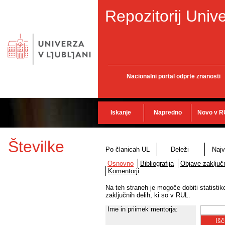
Repozitorij Unive
Nacionalni portal odprte znanosti
Iskanje
Napredno
Novo v R
Številke
Po članicah UL
Deleži
Najv
Osnovno
Bibliografija
Objave zaključn
Komentorji
Na teh straneh je mogoče dobiti statisti
zaključnih delih, ki so v RUL.
Ime in priimek mentorja: