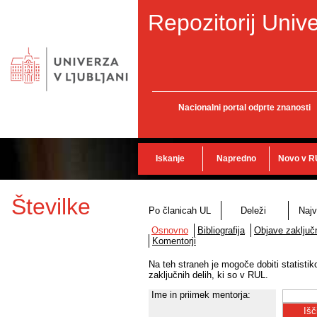
Repozitorij Unive
Nacionalni portal odprte znanosti
Iskanje
Napredno
Novo v R
Številke
Po članicah UL
Deleži
Najv
Osnovno
Bibliografija
Objave zaključn
Komentorji
Na teh straneh je mogoče dobiti statisti
zaključnih delih, ki so v RUL.
Ime in priimek mentorja: