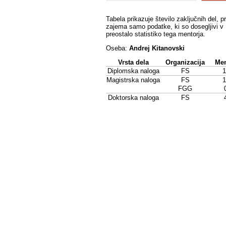
Tabela prikazuje število zaključnih del, p
zajema samo podatke, ki so dosegljivi v 
preostalo statistiko tega mentorja.
Oseba:
Andrej Kitanovski
Vrsta dela
Organizacija
Men
Diplomska naloga
FS
1
Magistrska naloga
FS
1
FGG
Doktorska naloga
FS