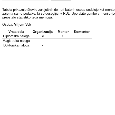
Tabela prikazuje število zaključnih del, pri katerih oseba sodeluje kot mentor
zajema samo podatke, ki so dosegljivi v RUL! Uporabite gumbe v meniju (pod
preostalo statistiko tega mentorja.
Oseba:
Viljem Vek
Vrsta dela
Organizacija
Mentor
Komentor
Diplomska naloga
BF
0
1
Magistrska naloga
-
Doktorska naloga
-