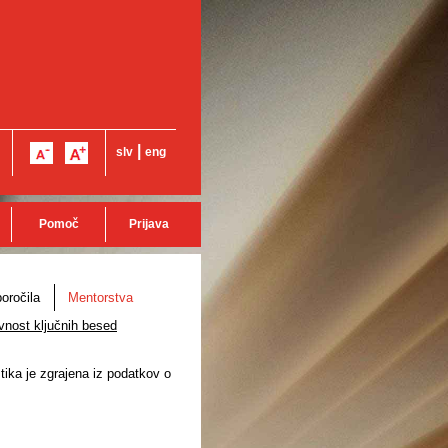
|
slv
eng
Pomoč
Prijava
oročila
Mentorstva
vnost ključnih besed
stika je zgrajena iz podatkov o