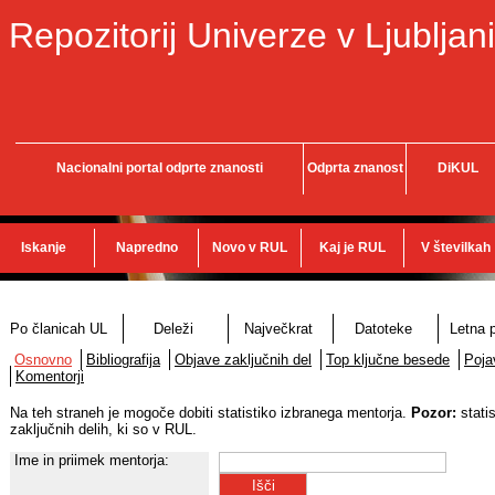
Repozitorij Univerze v Ljubljani
Nacionalni portal odprte znanosti
Odprta znanost
DiKUL
Iskanje
Napredno
Novo v RUL
Kaj je RUL
V številkah
Po članicah UL
Deleži
Največkrat
Datoteke
Letna p
Osnovno
Bibliografija
Objave zaključnih del
Top ključne besede
Poja
Komentorji
Na teh straneh je mogoče dobiti statistiko izbranega mentorja.
Pozor:
stati
zaključnih delih, ki so v RUL.
Ime in priimek mentorja: