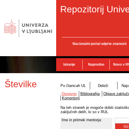
Repozitorij Unive
Nacionalni portal odprte znanosti
Iskanje
Napredno
Novo v R
Številke
Po članicah UL
Deleži
Najv
Osnovno
Bibliografija
Objave zaključn
Komentorji
Na teh straneh je mogoče dobiti statisti
zaključnih delih, ki so v RUL.
Ime in priimek mentorja: