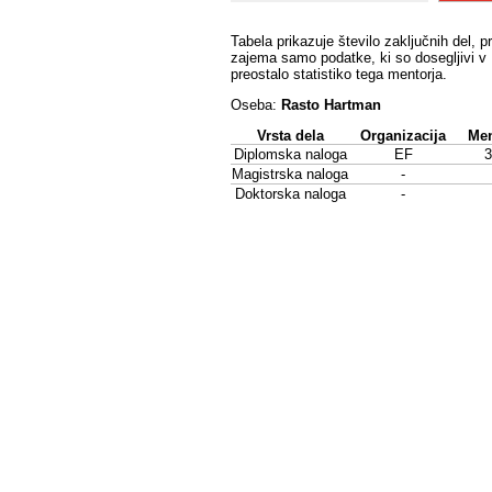
Tabela prikazuje število zaključnih del, p
zajema samo podatke, ki so dosegljivi v 
preostalo statistiko tega mentorja.
Oseba:
Rasto Hartman
Vrsta dela
Organizacija
Men
Diplomska naloga
EF
3
Magistrska naloga
-
Doktorska naloga
-