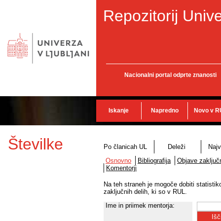
Repozitorij Unive
Nacionalni portal odprte znanosti
Iskanje
Napredno
Novo v R
Številke
Po članicah UL
Deleži
Najv
Osnovno
Bibliografija
Objave zaključn
Komentorji
Na teh straneh je mogoče dobiti statisti
zaključnih delih, ki so v RUL.
Ime in priimek mentorja: