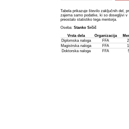
Tabela prikazuje število zaključnih del, p
zajema samo podatke, ki so dosegljivi v 
preostalo statistiko tega mentorja.
Oseba:
Stanko Srčič
Vrsta dela
Organizacija
Men
Diplomska naloga
FFA
2
Magistrska naloga
FFA
1
Doktorska naloga
FFA