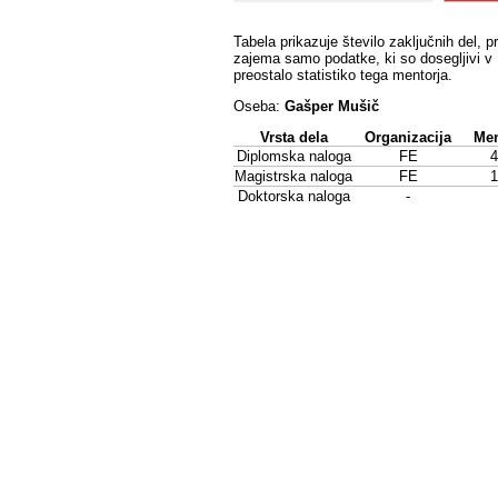
Tabela prikazuje število zaključnih del, p
zajema samo podatke, ki so dosegljivi v 
preostalo statistiko tega mentorja.
Oseba:
Gašper Mušič
Vrsta dela
Organizacija
Men
Diplomska naloga
FE
4
Magistrska naloga
FE
1
Doktorska naloga
-