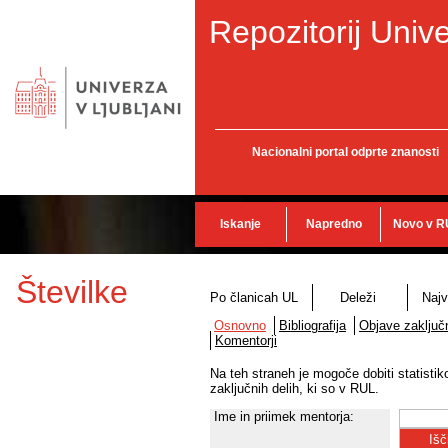
Repozitorij Unive
Nacionalni portal odprte znanosti
Iskanje
Napredno
Novo v R
Številke
Po članicah UL
Deleži
Najv
Osnovno
Bibliografija
Objave zaključn
Komentorji
Na teh straneh je mogoče dobiti statisti
zaključnih delih, ki so v RUL.
Ime in priimek mentorja: