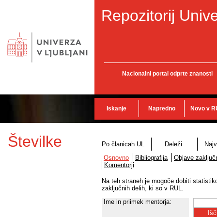
Repozitorij Unive
Nacionalni portal odprte znanosti
Iskanje
Napredno
Novo v R
Številke
Po članicah UL
Deleži
Najv
Osnovno
Bibliografija
Objave zaključn
Komentorji
Na teh straneh je mogoče dobiti statisti
zaključnih delih, ki so v RUL.
Ime in priimek mentorja: