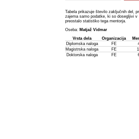
Tabela prikazuje število zaključnih del, p
zajema samo podatke, ki so dosegljivi v 
preostalo statistiko tega mentorja.
Oseba:
Matjaž Vidmar
Vrsta dela
Organizacija
Men
Diplomska naloga
FE
Magistrska naloga
FE
1
Doktorska naloga
FE