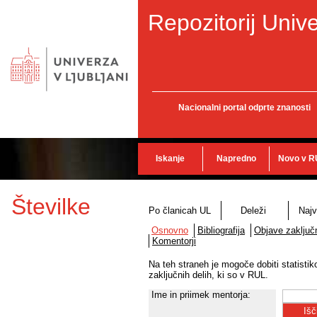
Repozitorij Unive
Nacionalni portal odprte znanosti
Iskanje
Napredno
Novo v R
Številke
Po članicah UL
Deleži
Najv
Osnovno
Bibliografija
Objave zaključn
Komentorji
Na teh straneh je mogoče dobiti statisti
zaključnih delih, ki so v RUL.
Ime in priimek mentorja: