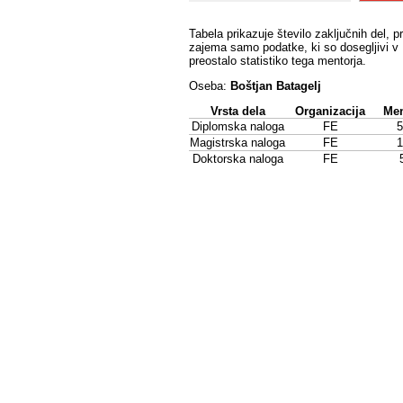
Tabela prikazuje število zaključnih del, p
zajema samo podatke, ki so dosegljivi v 
preostalo statistiko tega mentorja.
Oseba:
Boštjan Batagelj
Vrsta dela
Organizacija
Men
Diplomska naloga
FE
5
Magistrska naloga
FE
1
Doktorska naloga
FE