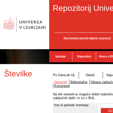
Repozitorij Unive
Nacionalni portal odprte znanosti
Iskanje
Napredno
Novo v R
Številke
Po članicah UL
Deleži
Najv
Osnovno
Bibliografija
Objave zaključn
Komentorji
Na teh straneh je mogoče dobiti statisti
zaključnih delih, ki so v RUL.
Ime in priimek mentorja: