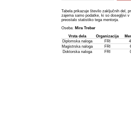
Tabela prikazuje število zaključnih del, p
zajema samo podatke, ki so dosegljivi v 
preostalo statistiko tega mentorja.
Oseba:
Mira Trebar
Vrsta dela
Organizacija
Men
Diplomska naloga
FRI
4
Magistrska naloga
FRI
Doktorska naloga
FRI