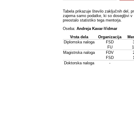
Tabela prikazuje število zaključnih del, p
zajema samo podatke, ki so dosegljivi v 
preostalo statistiko tega mentorja.
Oseba:
Andreja Kavar-Vidmar
Vrsta dela
Organizacija
Men
Diplomska naloga
FSD
FU
1
Magistrska naloga
FDV
FSD
Doktorska naloga
-