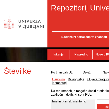
Repozitorij Unive
Nacionalni portal odprte znanosti
Iskanje
Napredno
Novo v R
Številke
Po članicah UL
Deleži
Najv
Osnovno
Bibliografija
Objave zaključn
Komentorji
Na teh straneh je mogoče dobiti statisti
zaključnih delih, ki so v RUL.
Ime in priimek mentorja: