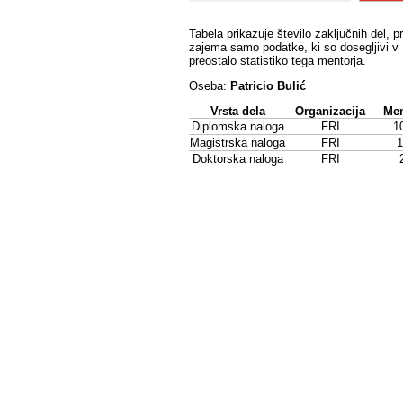
Tabela prikazuje število zaključnih del, p
zajema samo podatke, ki so dosegljivi v 
preostalo statistiko tega mentorja.
Oseba:
Patricio Bulić
Vrsta dela
Organizacija
Men
Diplomska naloga
FRI
1
Magistrska naloga
FRI
1
Doktorska naloga
FRI