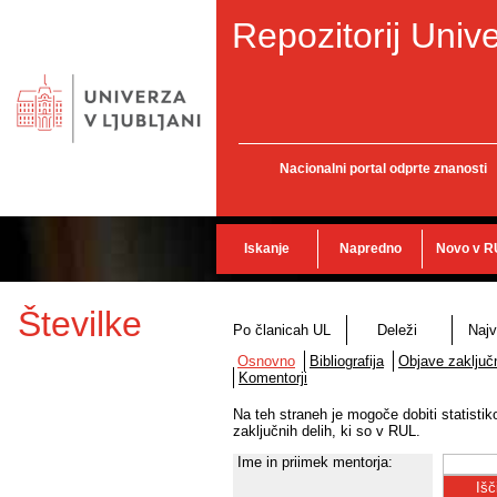
Repozitorij Unive
Nacionalni portal odprte znanosti
Iskanje
Napredno
Novo v R
Številke
Po članicah UL
Deleži
Najv
Osnovno
Bibliografija
Objave zaključn
Komentorji
Na teh straneh je mogoče dobiti statisti
zaključnih delih, ki so v RUL.
Ime in priimek mentorja: