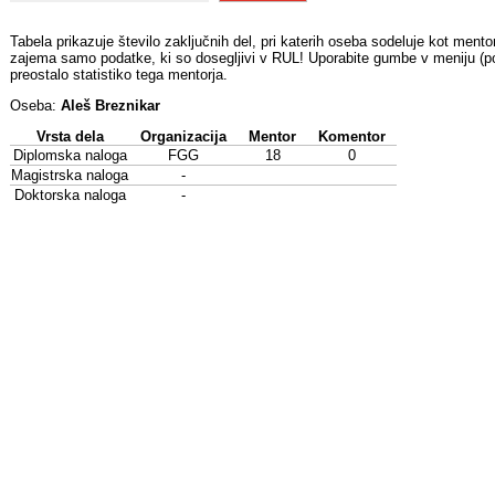
Tabela prikazuje število zaključnih del, pri katerih oseba sodeluje kot mentor
zajema samo podatke, ki so dosegljivi v RUL! Uporabite gumbe v meniju (pod
preostalo statistiko tega mentorja.
Oseba:
Aleš Breznikar
Vrsta dela
Organizacija
Mentor
Komentor
Diplomska naloga
FGG
18
0
Magistrska naloga
-
Doktorska naloga
-