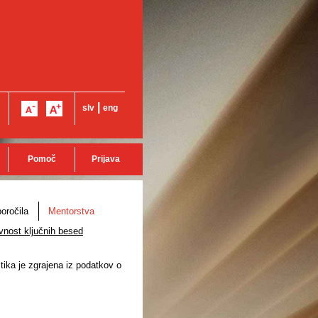
|
slv
eng
Pomoč
Prijava
oročila
Mentorstva
vnost ključnih besed
stika je zgrajena iz podatkov o