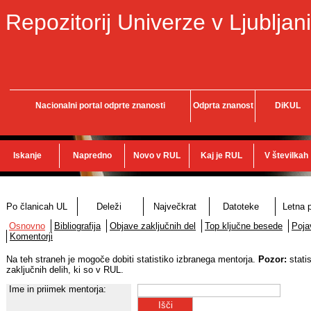
Repozitorij Univerze v Ljubljani
Nacionalni portal odprte znanosti
Odprta znanost
DiKUL
Iskanje
Napredno
Novo v RUL
Kaj je RUL
V številkah
Po članicah UL
Deleži
Največkrat
Datoteke
Letna p
Osnovno
Bibliografija
Objave zaključnih del
Top ključne besede
Poja
Komentorji
Na teh straneh je mogoče dobiti statistiko izbranega mentorja.
Pozor:
stati
zaključnih delih, ki so v RUL.
Ime in priimek mentorja: