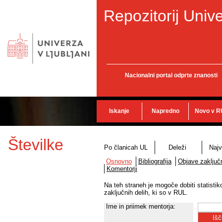
Repozitorij Unive
Nacionalni portal odprte znanosti
Iskanje
Napredno
Novo v R
Številke
Po članicah UL
Deleži
Najv
Osnovno
Bibliografija
Objave zaključn
Komentorji
Na teh straneh je mogoče dobiti statisti
zaključnih delih, ki so v RUL.
Ime in priimek mentorja: