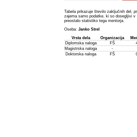
Tabela prikazuje število zaključnih del, p
zajema samo podatke, ki so dosegljivi v 
preostalo statistiko tega mentorja.
Oseba:
Janko Strel
Vrsta dela
Organizacija
Men
Diplomska naloga
FŠ
Magistrska naloga
-
Doktorska naloga
FŠ