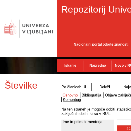
Repozitorij Unive
Nacionalni portal odprte znanosti
Iskanje
Napredno
Novo v R
Številke
Po članicah UL
Deleži
Najv
Osnovno
Bibliografija
Objave zaključn
Komentorji
Na teh straneh je mogoče dobiti statisti
zaključnih delih, ki so v RUL.
Ime in priimek mentorja: