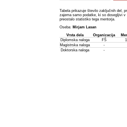
Tabela prikazuje število zaključnih del, p
zajema samo podatke, ki so dosegljivi v 
preostalo statistiko tega mentorja.
Oseba:
Mirjam Lasan
Vrsta dela
Organizacija
Men
Diplomska naloga
FŠ
1
Magistrska naloga
-
Doktorska naloga
-