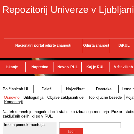
Repozitorij Univerze v Ljubljani
Nacionalni portal odprte znanosti
Odprta znanost
DiKUL
Iskanje
Napredno
Novo v RUL
Kaj je RUL
V številkah
Po članicah UL
Deleži
Največkrat
Datoteke
Letna p
Osnovno
Bibliografija
Objave zaključnih del
Top ključne besede
Poja
Komentorji
Na teh straneh je mogoče dobiti statistiko izbranega mentorja.
Pozor:
stati
zaključnih delih, ki so v RUL.
Ime in priimek mentorja: