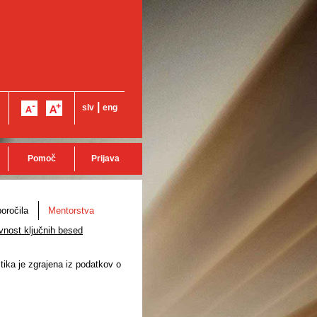
|
slv
eng
Pomoč
Prijava
oročila
Mentorstva
vnost ključnih besed
stika je zgrajena iz podatkov o