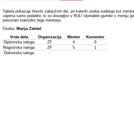
Tabela prikazuje število zaključnih del, pri katerih oseba sodeluje kot mentor
zajema samo podatke, ki so dosegljivi v RUL! Uporabite gumbe v meniju (pod
preostalo statistiko tega mentorja.
Oseba:
Marija Zaletel
Vrsta dela
Organizacija
Mentor
Komentor
Diplomska naloga
ZF
4
0
Magistrska naloga
ZF
5
1
Doktorska naloga
-